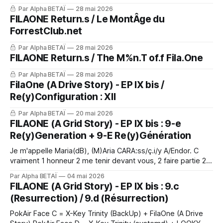
Par Alpha BETAÏ
28 mai 2026
FILAONE Return.s / Le MontÂge du
ForrestClub.net
Par Alpha BETAÏ
28 mai 2026
FILAONE Return.s / The M%n.T of.f Fila.One
Par Alpha BETAÏ
28 mai 2026
FilaOne (A Drive Story) - EP IX bis /
Re(y)Configuration : XII
Par Alpha BETAÏ
20 mai 2026
FILAONE (A Grid Story) - EP IX bis : 9-e
Re(y)Generation + 9-E Re(y)Génération
Je m'appelle Maria(dB), (M)Aria CARA:ss/ç.i/y A/Endor. C
vraiment 1 honneur 2 me tenir devant vous, 2 faire partie 2
l’Alliance ReBelle.s Fille.s 2 fila.one & d'être digne 2 la pierre.
Par Alpha BETAÏ
04 mai 2026
C étrange, j'ai
FILAONE (A Grid Story) - EP IX bis : 9.c
(Resurrection) / 9.d (Résurrection)
PokAir Face C = X-Key Trinity (BackUp) + FilaOne (A Drive