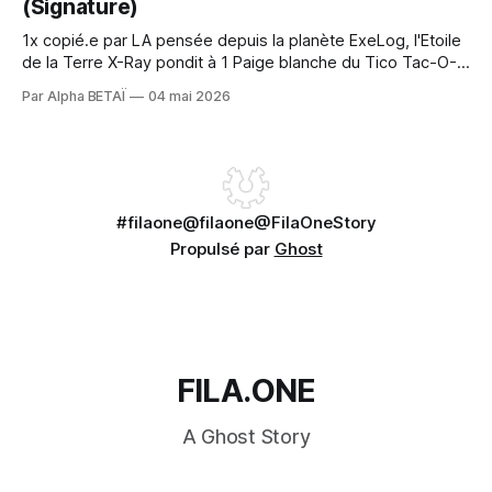
(Signature)
1x copié.e par LA pensée depuis la planète ExeLog, l'Etoile
de la Terre X-Ray pondit à 1 Paige blanche du Tico Tac-O-
Tac comme 1 sage-femme au.x carnet.s Rose ou bleu.s.
Par Alpha BETAÏ
04 mai 2026
Les Paige jaunes en sont resté.e.s sans voi.e/x sans issue
#filaone
@filaone
@FilaOneStory
Propulsé par
Ghost
FILA.ONE
A Ghost Story