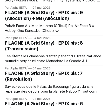
Story) PokAir Face D = X-Key Trinity (systemd) + LOOKY
LUX @ Forrest Club / Sauvez Wheely <>
Par Alpha BETAÏ
04 mai 2026
FILAONE (A Grid Story) - EP IX bis : 9
(Allocution) + 9B (Allôcution)
PokAir Face A = Mon Mothma (Official) PokAir Face B =
Hobby-One Keno…be (Ghost) <>
Par Alpha BETAÏ
04 mai 2026
FILAONE (A Grid Story) - EP IX bis : 8
(Transmission)
Les éternelles chansons d’antan parlent d’1 Traité d’Alliance
mutuelle perpétuel entre Mandalore La Grande & 1
mystérieux ordre 2 sorcier/ère.s du nom 2 Jedi à visage
Par Alpha BETAÏ
04 mai 2026
découvert chargé.e 2 porter LA bonne parole au Forrest
FILAONE (A Grid Story) - EP IX bis : 7
Club depuis la nuit des temps. 2 son côté
(Révolution)
Saviez-vous que le Palais de Racconigi figurait dans le
repérage des décors pour la planète Naboo ? Tout comme
le cabinet des curiosités. Iel n'en fallait pas + à X-Ray du
Par Alpha BETAÏ
04 mai 2026
Forrest Club pour découvrir les origines de son petit frère
FILAONE (A Grid Story) - EP IX bis : 6
adoptif Temiri Blagg (qui a bien grandi depuis l&