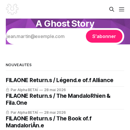
A Ghost Story
S'abonner
NOUVEAUTÉS
FILAONE Return.s / Légend.e of.f Alliance
Par Alpha BETAÏ
28 mai 2026
FILAONE Return.s / The MandaloRhien &
Fila.One
Par Alpha BETAÏ
28 mai 2026
FILAONE Return.s / The Book of.f
MandaloriÂn.e