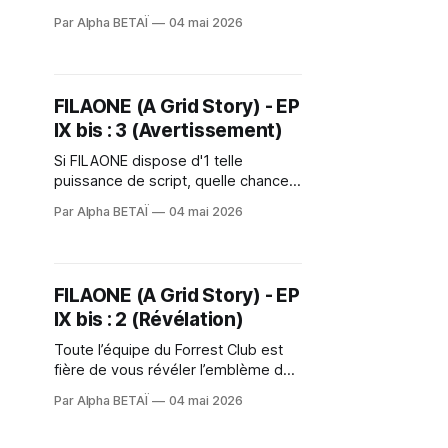
des décors pour l'île Jedi ? Tout
Par Alpha BETAÏ
04 mai 2026
comme la colline de Bourlémont
avec la Chapelle Le Corbusier. Iel
n'en fallait pas + à X-Ray du Forrest
Club accompagné.e de son petit
FILAONE (A Grid Story) - EP
frère adoptif Temiri Blagg (qui a
IX bis : 3 (Avertissement)
Si FILAONE dispose d'1 telle
puissance de script, quelle chance
vous reste-t-iel sur le papier ?
Par Alpha BETAÏ
04 mai 2026
Celle 2 croiser le Chemin du Forrest
Club avant qu'iel ne soit trop tard
plutôt que son sable laser dans
l'engrenage… <>
FILAONE (A Grid Story) - EP
IX bis : 2 (Révélation)
Toute l’équipe du Forrest Club est
fière de vous révéler l’emblème de
l’Alliance ReBelle.s Fille.s qui donne
Par Alpha BETAÏ
04 mai 2026
naissance à notre épisode IX bis.
Cet.te Design-Fiction sur le Web