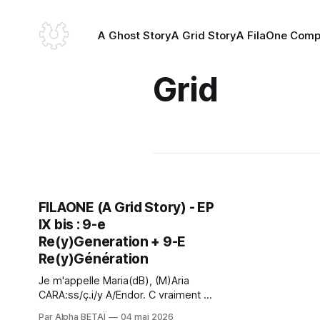
A Ghost Story
A Grid Story
A FilaOne Com
Grid
FILAONE (A Grid Story) - EP
IX bis : 9-e
Re(y)Generation + 9-E
Re(y)Génération
Je m'appelle Maria(dB), (M)Aria
CARA:ss/ç.i/y A/Endor. C vraiment 1
honneur 2 me tenir devant vous, 2
Par Alpha BETAÏ
04 mai 2026