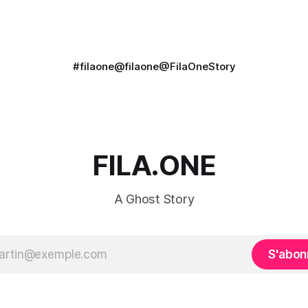
#filaone
@filaone
@FilaOneStory
FILA.ONE
A Ghost Story
S'abon