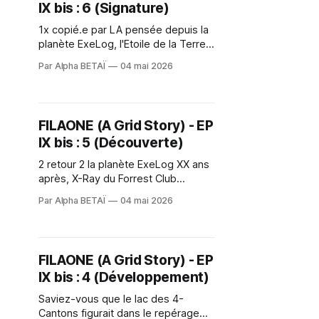
IX bis : 6 (Signature)
grandi depuis l&
1x copié.e par LA pensée depuis la
planète ExeLog, l'Etoile de la Terre
X-Ray pondit à 1 Paige blanche du
Par Alpha BETAÏ
04 mai 2026
Tico Tac-O-Tac comme 1 sage-
femme au.x carnet.s Rose ou
bleu.s. Les Paige jaunes en sont
resté.e.s sans voi.e/x sans issue
FILAONE (A Grid Story) - EP
IX bis : 5 (Découverte)
2 retour 2 la planète ExeLog XX ans
après, X-Ray du Forrest Club
accompagné.e de son petit frère
Par Alpha BETAÏ
04 mai 2026
adoptif Temiri Blagg autonome sur
le Chemin, Alpha BETAÏ avec E
depuis l'Etoile de la Terre, ont appris
des livres de contes (Dooku
FILAONE (A Grid Story) - EP
m'enterre) que la colline
IX bis : 4 (Développement)
Saviez-vous que le lac des 4-
Cantons figurait dans le repérage