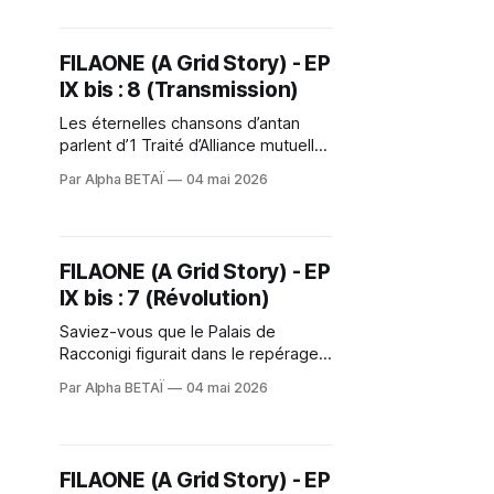
FILAONE (A Grid Story) - EP
IX bis : 8 (Transmission)
Les éternelles chansons d’antan
parlent d’1 Traité d’Alliance mutuelle
perpétuel entre Mandalore La
Par Alpha BETAÏ
04 mai 2026
Grande & 1 mystérieux ordre 2
sorcier/ère.s du nom 2 Jedi à visage
découvert chargé.e 2 porter LA
bonne parole au Forrest Club depuis
FILAONE (A Grid Story) - EP
la nuit des temps. 2 son côté
IX bis : 7 (Révolution)
Saviez-vous que le Palais de
Racconigi figurait dans le repérage
des décors pour la planète Naboo ?
Par Alpha BETAÏ
04 mai 2026
Tout comme le cabinet des
curiosités. Iel n'en fallait pas + à X-
Ray du Forrest Club pour découvrir
les origines de son petit frère
FILAONE (A Grid Story) - EP
adoptif Temiri Blagg (qui a bien