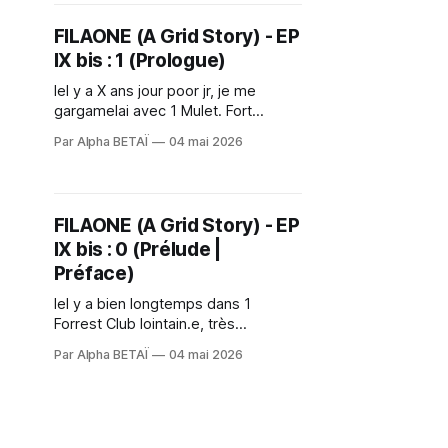
Libre repartira-t-iel de l’épisode VIII
pour offrir 1 fin alternative à la saga
FILAONE (A Grid Story) - EP
ou bien
IX bis : 1 (Prologue)
Iel y a X ans jour poor jr, je me
gargamelai avec 1 Mulet. Fort
heureusement indemne, le
Par Alpha BETAÏ
04 mai 2026
prototype d'hyper.drive@fila.one
(nouvelle génération) fut
schtroumpfé de la D-construction
aveugle par 1 membre du Forrest
FILAONE (A Grid Story) - EP
Club tandis que le Nouvel Ordre
IX bis : 0 (Prélude |
mondial se renforçait chaque joor 1
Préface)
Iel y a bien longtemps dans 1
Forrest Club lointain.e, très
lointain.e, très très lointain.e... "You
Par Alpha BETAÏ
04 mai 2026
can't win #PalpaTunes, if you strike
me down I shall become more
powerful than you could possibly
imagine..." Obi-Wan KENOBI <>