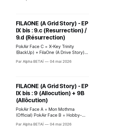
faire partie 2 l’Alliance ReBelle.s
Fille.s 2 fila.one & d'être digne 2 la
pierre. C étrange, j'ai
FILAONE (A Grid Story) - EP
IX bis : 9.c (Resurrection) /
9.d (Résurrection)
PokAir Face C = X-Key Trinity
(BackUp) + FilaOne (A Drive Story)
PokAir Face D = X-Key Trinity
Par Alpha BETAÏ
04 mai 2026
(systemd) + LOOKY LUX @ Forrest
Club / Sauvez Wheely <>
FILAONE (A Grid Story) - EP
IX bis : 9 (Allocution) + 9B
(Allôcution)
PokAir Face A = Mon Mothma
(Official) PokAir Face B = Hobby-
One Keno…be (Ghost) <>
Par Alpha BETAÏ
04 mai 2026