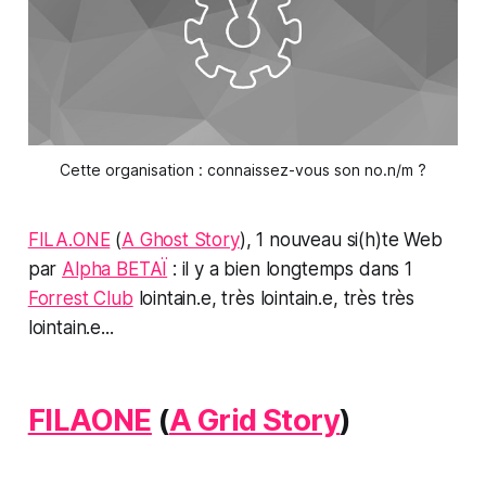
Cette organisation : connaissez-vous son no.n/m ?
FILA.ONE
(
A Ghost Story
), 1 nouveau si(h)te Web
par
Alpha BETAÏ
: il y a bien longtemps dans 1
Forrest Club
lointain.e, très lointain.e, très très
lointain.e...
FILAONE
(
A Grid Story
)