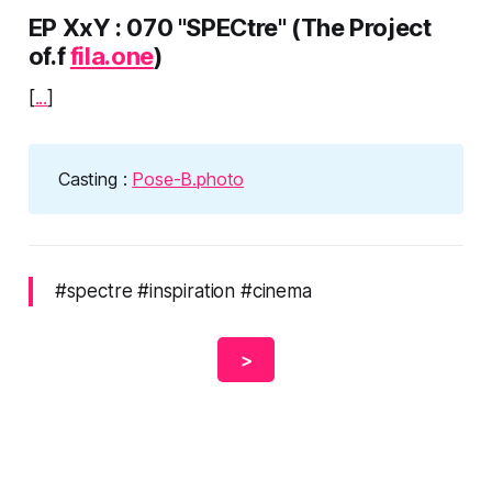
EP XxY : 070 "SPECtre"
(The Project
of.f
fila.one
)
[
...
]
Casting :
Pose-B.photo
#spectre #inspiration #cinema
>