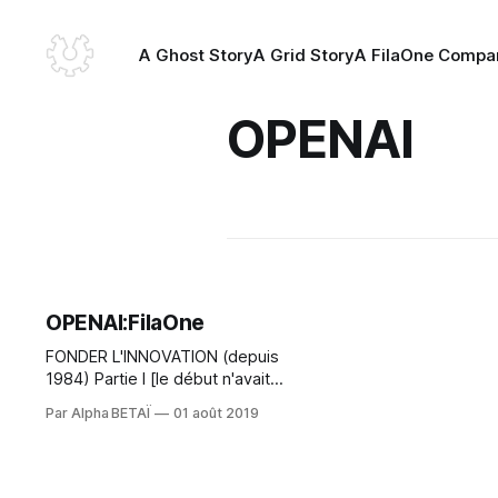
A Ghost Story
A Grid Story
A FilaOne Compa
OPENAI
OPENAI:FilaOne
FONDER L'INNOVATION (depuis
1984) Partie I [le début n'avait
même pas 2 fin.s] : The Book of.f
Par Alpha BETAÏ
01 août 2019
MandaloriÂn.e Studio d'innovation
ouvert.e (Open Innovation) issu de
la fusion des activités du bureau
d'étude (BE) de la marque 2