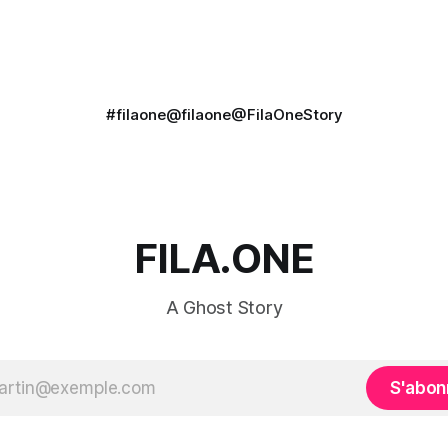
#filaone
@filaone
@FilaOneStory
FILA.ONE
A Ghost Story
S'abon