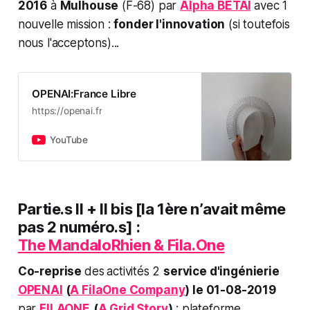
2016
à
Mulhouse
(F-68) par
Alpha BETAÏ
avec 1
nouvelle mission :
fonder l'innovation
(si toutefois
nous l'acceptons)...
OPENAI:France Libre
https://openai.fr
YouTube
Partie.s II + II bis
[la 1ère n’avait même
pas 2 numéro.s]
:
The MandaloRhien & Fila.One
Co-reprise
des
activités 2
service d'ingénierie
OPENAI
(
A FilaOne Company
) le 01-08-2019
par
FILAONE
(
A Grid Story
)
: plateforme