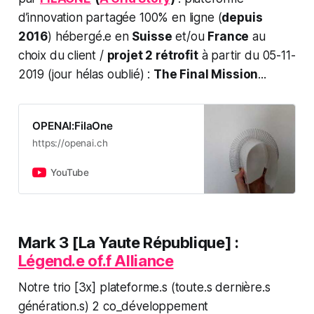
d’innovation partagée 100% en ligne (
depuis
2016
) hébergé.e en
Suisse
et/ou
France
au
choix du client /
projet 2 rétrofit
à partir du 05-11-
2019 (jour hélas oublié) :
The Final Mission
...
OPENAI:FilaOne
https://openai.ch
YouTube
Mark 3
[La Yaute République] :
Légend.e of.f Alliance
Notre trio [3x] plateforme.s (toute.s dernière.s
génération.s) 2 co_développement