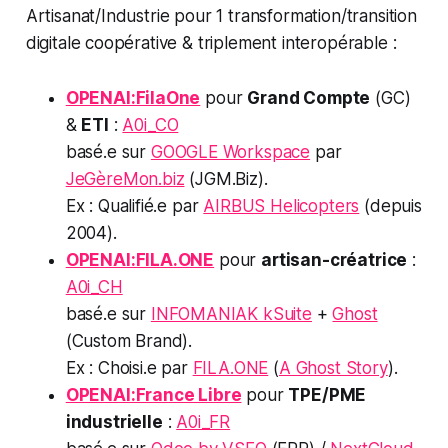
Artisanat/Industrie pour 1 transformation/transition
digitale coopérative & triplement interopérable :
OPENAI:FilaOne
pour
Grand Compte
(GC)
&
ETI
:
A0i_CO
basé.e sur
GOOGLE Workspace
par
JeGèreMon.biz
(JGM.Biz).
Ex : Qualifié.e par
AIRBUS Helicopters
(depuis
2004).
OPENAI:FILA.ONE
pour
artisan-créatrice
:
A0i_CH
basé.e sur
INFOMANIAK kSuite
+
Ghost
(Custom Brand).
Ex : Choisi.e par
FILA.ONE
(
A Ghost Story
).
OPENAI:France Libre
pour
TPE/PME
industrielle
:
A0i_FR