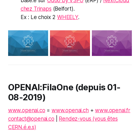
basé.e sur
Odoo by VSFO
(ERP) /
NextCloud
chez Trinaps
(Belfort).
Ex : Le choix 2
WHEELY
.
OPENAI:FilaOne
(depuis 01-
08-2019)
www.openai.co
=
www.openai.ch
+
www.openai.fr
contact@openai.co
|
Rendez-vous (vous êtes
CERN.é.e.s)